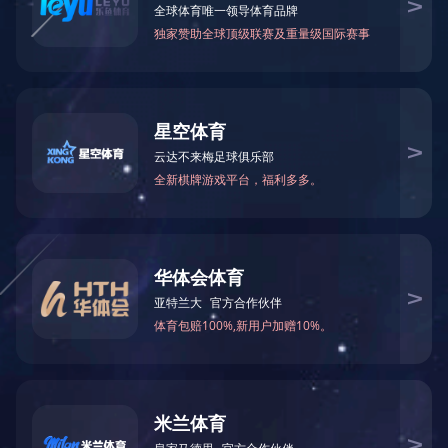
地 址：无锡新区鸿山街道鸿达路112
号
邮 编：214115
销售部电话：0510-88588668
0510-88588556
公司名称：KY.COM
服务部电话：0510-88588616
18951507227
地 址：无锡新区鸿山街道鸿达路1
备品备件： 18961785002
邮 编：214115
办 公 室： 0510-88588608
销售部电话：0510-88588668
0510-88
邮 箱：
wxgmw@189.cn
服务部电话：0510-88588616 1895150
备品备件： 18961785002
办 公 室： 0510-88588608
邮 箱：wxgmw@189.cn