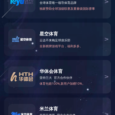
除砂设备
刮吸泥机
高效沉淀池系统
滤布滤池系统
脱水设备
PS
气浮设备
药剂投加系统
输送设备
闸门系列
其他设备
LY
地 址：无锡新区鸿山街道鸿达路112
号